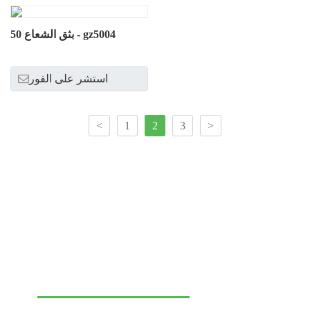
بثق الشعاع 50 - gz5004
استشر على الفور
<
1
2
3
>
تواصل معنا لتعزيز عرض علامتك
التجارية!