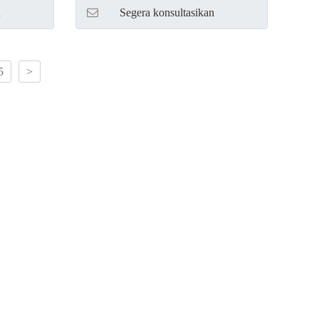
n
Segera konsultasikan
5
>