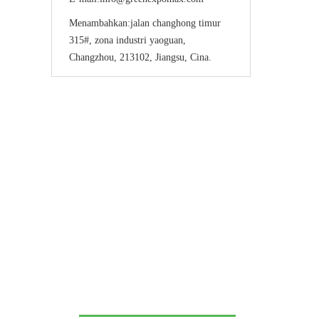
Menambahkan:
jalan changhong timur
315#, zona industri yaoguan,
Changzhou, 213102, Jiangsu, Cina.
Hubungi kami untuk me
pertunjukan merek Anda