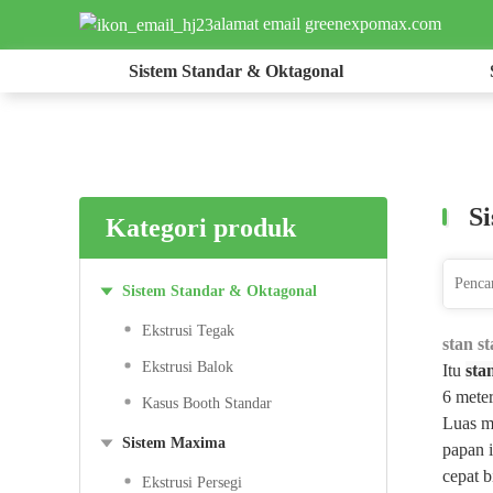
alamat email greenexpomax.com
Sistem Standar & Oktagonal
S
Kategori produk
Sistem Standar & Oktagonal
Ekstrusi Tegak
stan s
Ekstrusi Balok
Itu
sta
6 meter
Kasus Booth Standar
Luas m
Sistem Maxima
papan 
cepat b
Ekstrusi Persegi