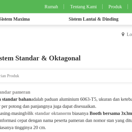
Rumah
Tentang Kami
Produk
Sistem Maxima
Sistem Lantai & Dinding
Lo
istem Standar & Oktagonal
tandar pameran
n standar
bahan
adalah paduan aluminium 6063-T5, ukuran dan ketebal
 per potong dan panjangnya juga dapat disesuaikan.
asing-masing
bilik standar oktanorm
biasanya
Booth bersama 3x3m
informasi cepat dengan nama peserta pameran dan nomor stan yang ditu
iasanya tingginya 20 cm.