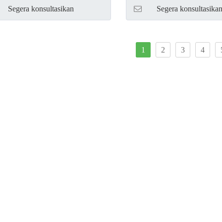
Segera konsultasikan
Segera konsultasika
1
2
3
4