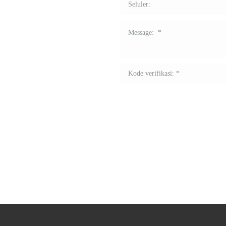
dustri dalam
ancang secara unik
mempromosikan
lam situasi apa pun.
 penawaran dan diskon
akan dengan senang
ti apa kualitas itu