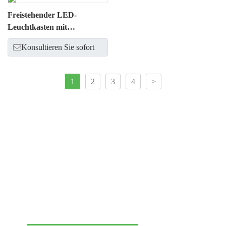
Freistehender LED-
Leuchtkasten mit
hochwertiger
Konsultieren Sie sofort
1
2
3
4
>
Nehmen Sie Kontakt auf, um
Ihre Markenpräsentation zu
verbessern!