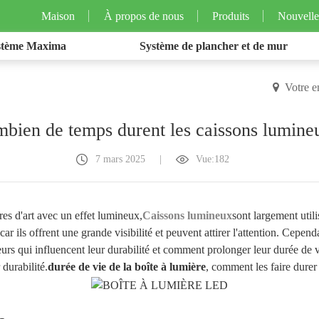
Maison
À propos de nous
Produits
Nouvelle
stème Maxima
Système de plancher et de mur
Votre e
bien de temps durent les caissons lumine
7 mars 2025
|
Vue:182
res d'art avec un effet lumineux,
Caissons lumineux
sont largement utili
r ils offrent une grande visibilité et peuvent attirer l'attention. Cepe
eurs qui influencent leur durabilité et comment prolonger leur durée de 
 durabilité.
durée de vie de la boîte à lumière
, comment les faire durer