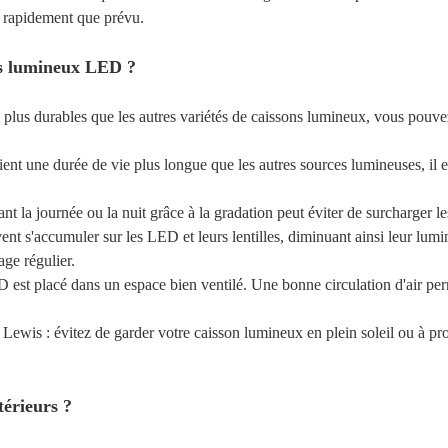
s rapidement que prévu.
ns lumineux LED ?
 plus durables que les autres variétés de caissons lumineux, vous pouv
ent une durée de vie plus longue que les autres sources lumineuses, il es
 la journée ou la nuit grâce à la gradation peut éviter de surcharger l
ent s'accumuler sur les LED et leurs lentilles, diminuant ainsi leur lumino
ge régulier.
st placé dans un espace bien ventilé. Une bonne circulation d'air perme
e Lewis : évitez de garder votre caisson lumineux en plein soleil ou à pr
térieurs ?