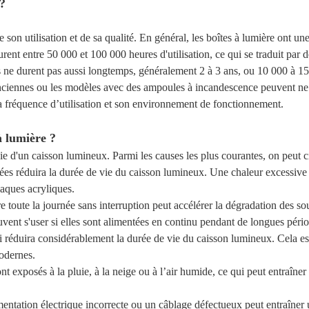
?
son utilisation et de sa qualité. En général, les boîtes à lumière ont un
nt entre 50 000 et 100 000 heures d'utilisation, ce qui se traduit par de
 ne durent pas aussi longtemps, généralement 2 à 3 ans, ou 10 000 à 15 
 anciennes ou les modèles avec des ampoules à incandescence peuvent ne
a fréquence d’utilisation et son environnement de fonctionnement.
à lumière ?
ie d'un caisson lumineux. Parmi les causes les plus courantes, on peut ci
vées réduira la durée de vie du caisson lumineux. Une chaleur excessiv
laques acryliques.
mière toute la journée sans interruption peut accélérer la dégradation de
ent s'user si elles sont alimentées en continu pendant de longues pério
i réduira considérablement la durée de vie du caisson lumineux. Cela es
modernes.
ont exposés à la pluie, à la neige ou à l’air humide, ce qui peut entraî
imentation électrique incorrecte ou un câblage défectueux peut entraîne