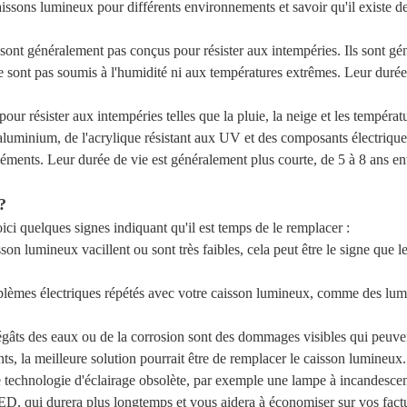
issons lumineux pour différents environnements et savoir qu'il existe d
nt généralement pas conçus pour résister aux intempéries. Ils sont géné
ne sont pas soumis à l'humidité ni aux températures extrêmes. Leur durée
 résister aux intempéries telles que la pluie, la neige et les températu
uminium, de l'acrylique résistant aux UV et des composants électriques 
léments. Leur durée de vie est généralement plus courte, de 5 à 8 ans en
?
 quelques signes indiquant qu'il est temps de le remplacer :
isson lumineux vacillent ou sont très faibles, cela peut être le signe que
lèmes électriques répétés avec votre caisson lumineux, comme des lumi
égâts des eaux ou de la corrosion sont des dommages visibles qui peuven
s, la meilleure solution pourrait être de remplacer le caisson lumineux.
ne technologie d'éclairage obsolète, par exemple une lampe à incandesce
ui durera plus longtemps et vous aidera à économiser sur vos factures