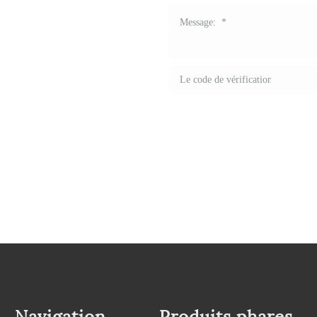
et professionnels
e marque et vos
emplissez ce
s devis et réductions,
vis de vous montrer