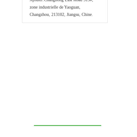
zone industrielle de Yaoguan,
Changzhou, 213102, Jiangsu, Chine.
Contactez-nous pour bo
visibilité de marque !
Green Expomax est un leader du se