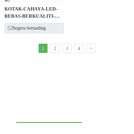
KOTAK-CAHAYA-LED-
BEBAS-BERKUALITI-
TINGGI
Segera berunding
1
2
3
4
>
Hubungi untuk meningkatkan
persembahan jenama anda!
Green Expomax ialah peneraju