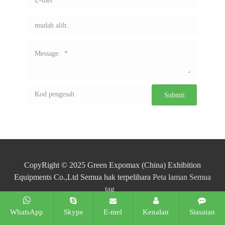
CopyRight © 2025 Green Expomax (China) Exhibition
Equipments Co.,Ltd Semua hak terpelihara
Peta laman
Semua
tag
WhatsApp
Skype
E-mel
Kenalan
Siasatan