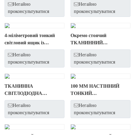
Негайно
Негайно
СВІТЛОВОЮ
проконсультуватися
проконсультуватися
СТРІЖКОЮ ВИСОКОЇ
ПОТУЖНОСТІ.
4-міліметровий тонкий
Окремо стоячий
світловий ящик із
ТКАНИННИЙ
підсвічуванням
СВІТЛОВИЙ БОКС
Негайно
Негайно
ВИСОКОЇ ЯКОСТІ
проконсультуватися
проконсультуватися
ТКАНИННА
100 ММ НАСТІННИЙ
СВІТЛОДІОДНА
ТОНКИЙ
СВІТЛОВА ПІДСТАВКА/
СВІТЛОДІОДНИЙ ЯЩИК
Негайно
Негайно
НАСТІНА З
проконсультуватися
проконсультуватися
ПІДСВІТЛЕННЯМ