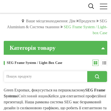
Ваше місцезнаходження: Дім
Продукти
SEG
Aluminium & Система тканини
SEG Frame System / Light-
box Case
Категорія товару
SEG Frame System / Light-Box Case
Green Expomax, фокусується на першокласному
SEG Frame
Systems
і
Світловий ящик
Кейси для елегантної професійної
презентації. Наша рамкова система SEG має безрамковий
дизайн із силіконовою графікою, що робить її елегантною та