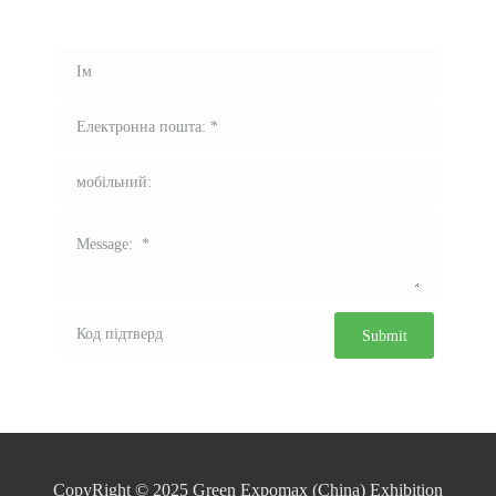
CopyRight © 2025 Green Expomax (China) Exhibition