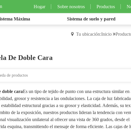
m
Hogar
Sobre nosotros
Productos
No
istema Máxima
Sistema de suelo y pared
Tu ubicación:Inicio
Product
ela De Doble Cara
e doble cara
Es un tipo de tejido de punto con una estructura similar en
bilidad, grosor y resistencia a las ondulaciones. La caja de luz fabrica
y estabilidad estructural gracias a su grosor y elasticidad. Además, su te
mbito de la exposición, nuestros productos lideran la tendencia con vent
onal visualización unilateral al ofrecer una vista de 360 ​​grados, desde 
ida esquina, transmitiendo el mensaje de forma eficiente. Las cajas de l