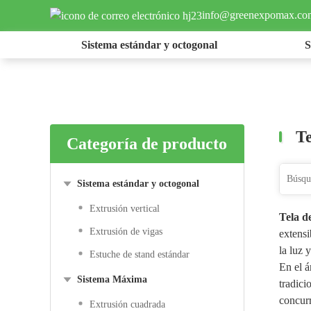
info@greenexpomax.co
Sistema estándar y octogonal
S
T
Categoría de producto
Sistema estándar y octogonal
Extrusión vertical
Tela d
Extrusión de vigas
extensi
la luz 
Estuche de stand estándar
En el á
Sistema Máxima
tradici
concurr
Extrusión cuadrada