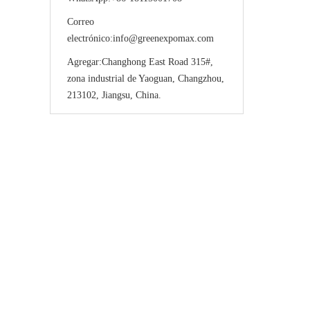
Correo
electrónico:
info@greenexpomax.com
Agregar:
Changhong East Road 315#,
zona industrial de Yaoguan, Changzhou,
213102, Jiangsu, China.
¡Ponte en contacto con 