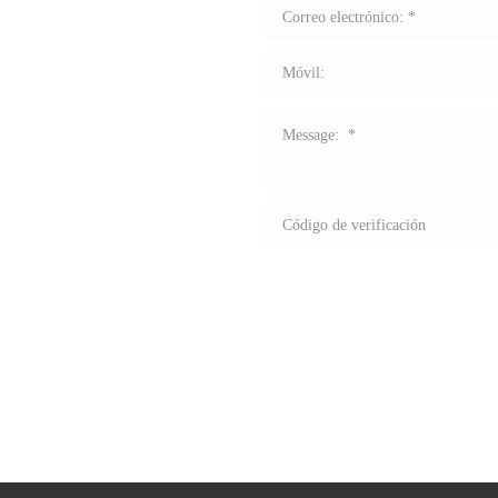
 marca!
ria de displays para
ionales que le
os, marca y servicio
e formulario para
descuentos, haga su
le mostraremos cómo