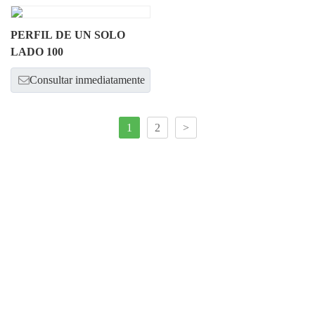
PERFIL DE UN SOLO
LADO 100
Consultar inmediatamente
1
2
>
¡Ponte en contacto con
nosotros para potenciar el
show de tu marca!