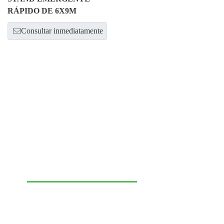
RÁPIDO DE 6X9M
Consultar inmediatamente
¡Ponte en contacto con
nosotros para potenciar el
show de tu marca!
Green Expomax es líder en la
industria de displays para eventos