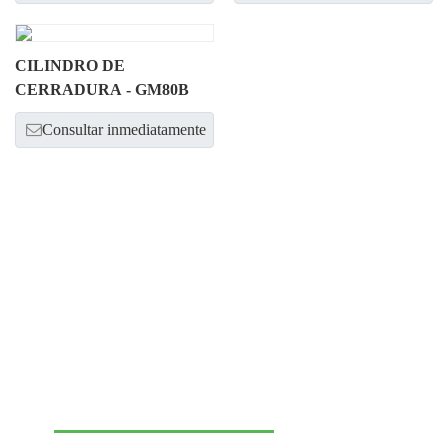
CILINDRO DE
CERRADURA - GM80B
Consultar inmediatamente
¡Ponte en contacto con
nosotros para potenciar el
show de tu marca!